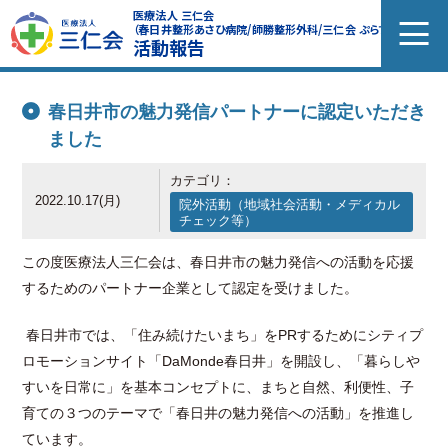
医療法人 三仁会
（春日井整形あさひ病院/師勝整形外科/三仁会 ぷらす）
活動報告
春日井市の魅力発信パートナーに認定いただき
ました
カテゴリ：
2022.10.17(月)
院外活動（地域社会活動・メディカル
チェック等）
この度医療法人三仁会は、春日井市の魅力発信への活動を応援
するためのパートナー企業として認定を受けました。
春日井市では、「住み続けたいまち」を
PR
するためにシティプ
ロモーションサイト「
DaMonde
春日井」を開設し、「暮らしや
すいを日常に」を基本コンセプトに、まちと自然、利便性、子
育ての３つのテーマで「春日井の魅力発信への活動」を推進し
ています。