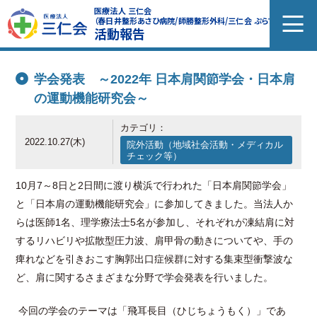
医療法人 三仁会
（春日井整形あさひ病院/師勝整形外科/三仁会 ぷらす）
活動報告
学会発表 ～2022年 日本肩関節学会・日本肩
の運動機能研究会～
カテゴリ：
2022.10.27(木)
院外活動（地域社会活動・メディカル
チェック等）
10
月
7
～
8
日と
2
日間に渡り横浜で行われた「日本肩関節学会」
と「日本肩の運動機能研究会」に参加してきました。当法人か
らは医師
1
名、理学療法士
5
名が参加し、それぞれが凍結肩に対
するリハビリや拡散型圧力波、肩甲骨の動きについてや、手の
痺れなどを引きおこす胸郭出口症候群に対する集束型衝撃波な
ど、肩に関するさまざまな分野で学会発表を行いました。
今回の学会のテーマは「飛耳長目（ひじちょうもく）」であ