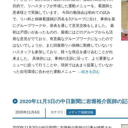
目的で、リハスタッフが作成した運動メニューを、看護師と
患者様とで実施しています。 今回の勉強会は初めての試み
で、リハ科と病棟看護師計25名を3グループに分け、事例を基
にグループワークや、発表を通して意見交換をしました。 最
初は戸惑いがあったものの、最後にはどのグループからも活
発な意見がでており、有意義なグループワークになったので
はないでしょうか。また回復期リハ病棟に勤務していないリ
ハスタッフも参加しており、様々な視点を盛り込むことが出
来ました。 具体的には、事例の主訴に沿って、より重要なメ
ニューに絞って行うことや、現状ではあまり提案していなか
った自宅環境に合わせた運動メニュー
…続きを読む
2020年11月3日の中日新聞に岩堀裕介医師の
2020年11月4日
カテゴリ：
メディア掲載情報
2020年11月3日の中日新聞に岩堀裕介医師の記事が掲載され