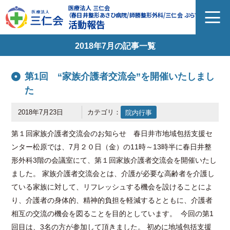
医療法人 三仁会
（春日井整形あさひ病院/師勝整形外科/三仁会 ぷらす）
活動報告
2018年7月の記事一覧
第1回 “家族介護者交流会”を開催いたしまし
た
2018年7月23日
カテゴリ：
院内行事
第１回家族介護者交流会のお知らせ 春日井市地域包括支援セ
ンター松原では、7月２０日（金）の11時～13時半に春日井整
形外科3階の会議室にて、第１回家族介護者交流会を開催いたし
ました。 家族介護者交流会とは、介護が必要な高齢者を介護し
ている家族に対して、リフレッシュする機会を設けることによ
り、介護者の身体的、精神的負担を軽減するとともに、介護者
相互の交流の機会を図ることを目的としています。 今回の第1
回目は、3名の方が参加して頂きました。 初めに地域包括支援