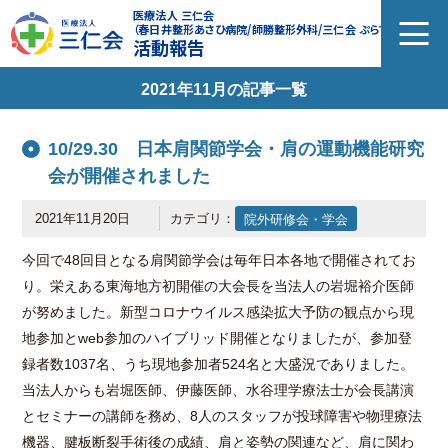
医療法人 三仁会
（春日井整形あさひ病院/師勝整形外科/三仁会 ぷらす）
活動報告
2021年11月の記事一覧
10/29.30 日本肩関節学会・肩の運動機能研究
会が開催されました
2021年11月20日
カテゴリ：
院外研修会・学会
今回で48回目となる肩関節学会は毎年日本各地で開催されてお
り。栄えある東海地方初開催の大会長を当法人の岩堀裕介医師
が努めました。新型コロナウイルス感染拡大予防の観点から現
地参加とweb参加のハイブリッド開催となりましたが、参加登
録者数1037名、うち現地参加者524名と大盛況でありました。
当法人からも岩堀医師、伊藤医師、水谷理学療法士が会長講演
とセミナーの講師を務め、8人のスタッフが投球障害や物理療法
機器、腱板断裂手術後の成績、肩と姿勢の関連など、肩に関わ