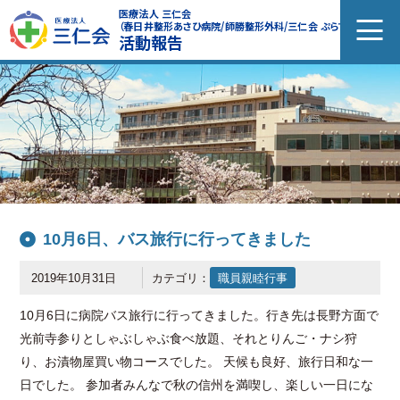
医療法人 三仁会
（春日井整形あさひ病院/師勝整形外科/三仁会 ぷらす）
活動報告
10月6日、バス旅行に行ってきました
2019年10月31日
カテゴリ：
職員親睦行事
10月6日に病院バス旅行に行ってきました。行き先は長野方面で
光前寺参りとしゃぶしゃぶ食べ放題、それとりんご・ナシ狩
り、お漬物屋買い物コースでした。 天候も良好、旅行日和な一
日でした。 参加者みんなで秋の信州を満喫し、楽しい一日にな