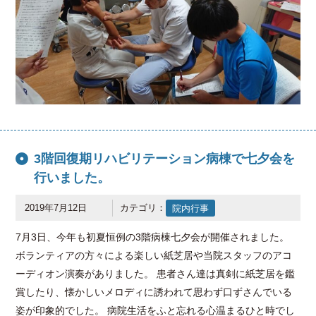
3階回復期リハビリテーション病棟で七夕会を
行いました。
2019年7月12日
カテゴリ：
院内行事
7月3日、今年も初夏恒例の3階病棟七夕会が開催されました。
ボランティアの方々による楽しい紙芝居や当院スタッフのアコ
ーディオン演奏がありました。 患者さん達は真剣に紙芝居を鑑
賞したり、懐かしいメロディに誘われて思わず口ずさんでいる
姿が印象的でした。 病院生活をふと忘れる心温まるひと時でし