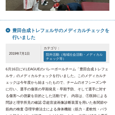
豊田合成トレフェルサのメディカルチェックを
行いました
カテゴリ：
2019年7月1日
院外活動（地域社会活動・メディカル
チェック等）
6月16日にV.LEAGUEのバレーボールチーム「豊田合成トレフェ
ルサ」のメディカルチェックを行いました。このメディカルチ
ェックは今年度から始まったもので、チームのオフシーズン中
に行い、選手の傷害の早期発見・早期予防、そして選手に対す
る傷害への啓蒙を目的とした活動です。 内容は、①医師による
問診と理学所見の確認 ②超音波画像診断装置を用いた各関節や
筋肉の検査 ③理学療法士による身体機能（筋力・柔軟性・バラ