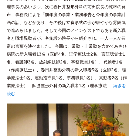
理事長のあいさつ、次に春日井整形外科の前田院長の乾杯の発
声、事務長による「前年度の事業・業務報告と今年度の事業計
画の話」などがあり、その後は立食形式の会が賑やかな雰囲気
で進められました。そして今回のメインゲストでもある新入職
者と職場異動者が、各施設の院長から紹介され、一人一人が豊
富の言葉を述べました。 今回は、常勤・非常勤を含めてあさひ
病院の新入職者13名（医師4名、理学療法士2名、言語聴覚士1
名、看護師3名、放射線技師2名、事務職員1名）、異動者1名
（作業療法士）、春日井整形外科の新入職者5名（医師2名、理
学療法士1名、運動指導員1名、事務職員1名）、異動者2名（作
業療法士）、師勝整形外科の新入職者1名（理学療法
…続きを
読む