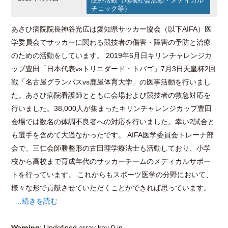
院外活動（地域社会活動・メディカル
チェック等）
あさひ病院院長神谷光広は愛知県サッカー協会（以下AIFA）医
学委員会でサッカーに関わる競技者の傷害・障害の予防と治療
のための活動をしています。 2019年6月日キリンチャレンジカ
ップ豊田「日本代表vsトリニダード・トバゴ」7月3日天皇杯2回
戦「名古屋グランパスvs鹿屋体育大学」の医事活動を行いまし
た。あさひ病院看護師とともに会場および競技者の救急対応を
行いました。38,000人が集まったキリンチャレンジカップ豊田
会場では数名の体調不良者への対応を行いました。幸い2試合と
も選手を含めて大過なかったです。 AIFA医学委員会トレーナ部
会で、三仁会師勝整形の古田理学療法士も活動しており、小学
校から高校まで育成年代のサッカーチームのメディカルサポー
トを行っています。 これからもスポーツ医学の分野において、
様々な形で貢献させていただくことができれば思っています。
…続きを読む
Warning
: Undefined array key 0 in