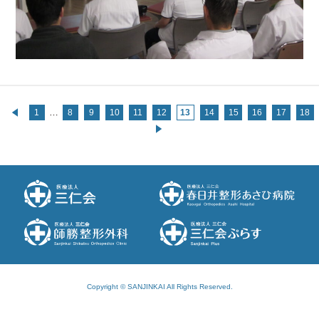
…
1
8
9
10
11
12
13
14
15
16
17
18
Copyright © SANJINKAI All Rights Reserved.